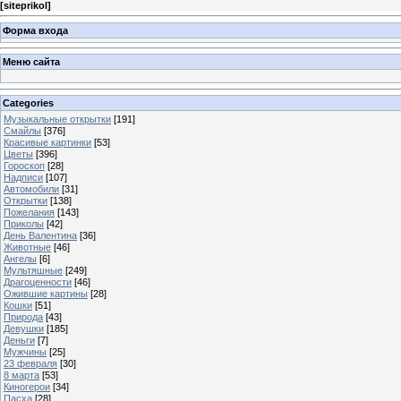
[
siteprikol
]
Форма входа
Меню сайта
Categories
Музыкальные открытки
[191]
Смайлы
[376]
Красивые картинки
[53]
Цветы
[396]
Гороскоп
[28]
Надписи
[107]
Автомобили
[31]
Открытки
[138]
Пожелания
[143]
Приколы
[42]
День Валентина
[36]
Животные
[46]
Ангелы
[6]
Мультяшные
[249]
Драгоценности
[46]
Ожившие картины
[28]
Кошки
[51]
Природа
[43]
Девушки
[185]
Деньги
[7]
Мужчины
[25]
23 февраля
[30]
8 марта
[53]
Киногерои
[34]
Пасха
[28]