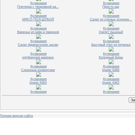
Кулинария
Кулинария
Плетенка с творожной на...
Просто щи
Кулинария
Кулинария
МЯСО ПОД ШУБОЙ
Салат из спелых осенних...
Кулинария
Кулинария
Варенье из киви и лимонов
Омлет пышный
Кулинария
Кулинария
Салат французских цыган
Быстрый торт из печенья
Кулинария
Кулинария
клубничное варенье
Холодный борщ
Кулинария
Кулинария
Слоенные конвертики
Image 4366
Кулинария
Кулинария
Image 4363
Image 4362
Кулинария
Кулинария
Полная версия сайта