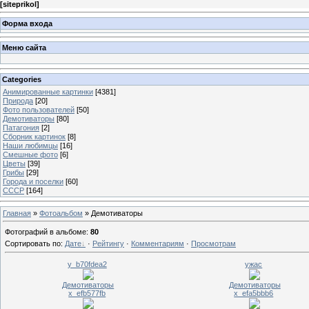
[
siteprikol
]
Форма входа
Меню сайта
Categories
Анимированные картинки
[4381]
Природа
[20]
Фото пользователей
[50]
Демотиваторы
[80]
Патагония
[2]
Cборник картинок
[8]
Наши любимцы
[16]
Смешные фото
[6]
Цветы
[39]
Грибы
[29]
Города и поселки
[60]
СССР
[164]
Главная
»
Фотоальбом
» Демотиваторы
Фотографий в альбоме
:
80
Сортировать по
:
Дате
·
Рейтингу
·
Комментариям
·
Просмотрам
y_b70fdea2
ужас
Демотиваторы
Демотиваторы
x_efb577fb
x_efa5bbb6