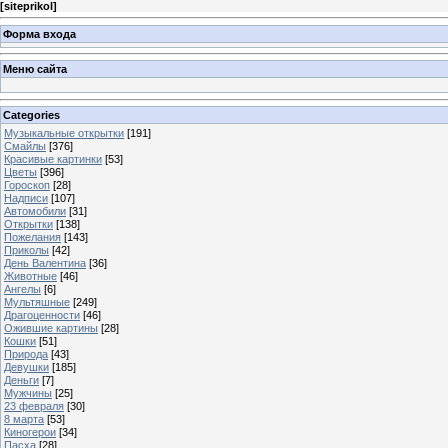
[
siteprikol
]
Форма входа
Меню сайта
Categories
Музыкальные открытки
[191]
Смайлы
[376]
Красивые картинки
[53]
Цветы
[396]
Гороскоп
[28]
Надписи
[107]
Автомобили
[31]
Открытки
[138]
Пожелания
[143]
Приколы
[42]
День Валентина
[36]
Животные
[46]
Ангелы
[6]
Мультяшные
[249]
Драгоценности
[46]
Ожившие картины
[28]
Кошки
[51]
Природа
[43]
Девушки
[185]
Деньги
[7]
Мужчины
[25]
23 февраля
[30]
8 марта
[53]
Киногерои
[34]
Пасха
[28]