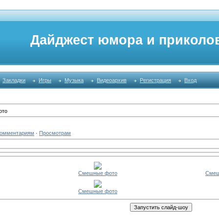
Дайджест юмора и приколо
Закладки
Игры
Музыка
Видеоархив
Регистрация
Вход
ото
омментариям
·
Просмотрам
Смешные фото
Смеш
Смешные фото