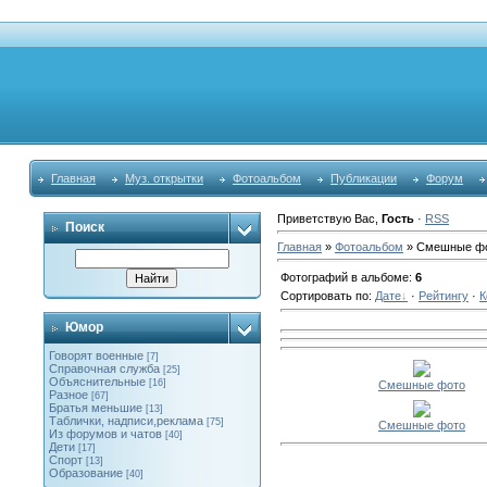
Главная
Муз. открытки
Фотоальбом
Публикации
Форум
Приветствую Вас
,
Гость
·
RSS
Поиск
Главная
»
Фотоальбом
» Смешные ф
Фотографий в альбоме
:
6
Сортировать по
:
Дате
·
Рейтингу
·
К
Юмор
Говорят военные
[7]
Справочная служба
[25]
Объяснительные
[16]
Смешные фото
Разное
[67]
Братья меньшие
[13]
Таблички, надписи,реклама
[75]
Смешные фото
Из форумов и чатов
[40]
Дети
[17]
Спорт
[13]
Образование
[40]