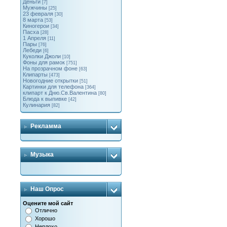
Деньги
[7]
Мужчины
[25]
23 февраля
[30]
8 марта
[53]
Киногерои
[34]
Пасха
[28]
1 Апреля
[11]
Пары
[76]
Лебеди
[6]
Куколки Джоли
[10]
Фоны для рамок
[751]
На прозрачном фоне
[63]
Клипарты
[473]
Новогодние открытки
[51]
Картинки для телефона
[364]
клипарт к Дню.Св.Валентина
[80]
Блюда к выпивке
[42]
Кулинария
[82]
Рекламма
Музыка
Наш Опрос
Оцените мой сайт
Отлично
Хорошо
Неплохо