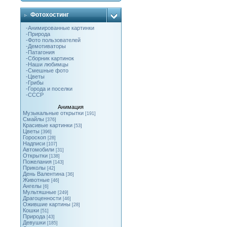
Фотохостинг
-Анимированные картинки
-Природа
-Фото пользователей
-Демотиваторы
-Патагония
-Cборник картинок
-Наши любимцы
-Смешные фото
-Цветы
-Грибы
-Города и поселки
-СССР
Анимация
Музыкальные открытки
[191]
Смайлы
[376]
Красивые картинки
[53]
Цветы
[396]
Гороскоп
[28]
Надписи
[107]
Автомобили
[31]
Открытки
[138]
Пожелания
[143]
Приколы
[42]
День Валентина
[36]
Животные
[46]
Ангелы
[6]
Мультяшные
[249]
Драгоценности
[46]
Ожившие картины
[28]
Кошки
[51]
Природа
[43]
Девушки
[185]