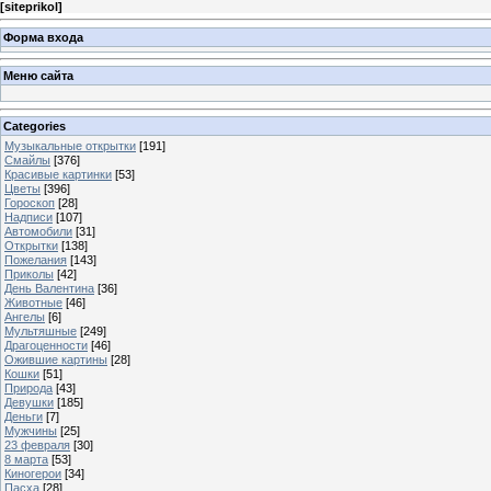
[
siteprikol
]
Форма входа
Меню сайта
Categories
Музыкальные открытки
[191]
Смайлы
[376]
Красивые картинки
[53]
Цветы
[396]
Гороскоп
[28]
Надписи
[107]
Автомобили
[31]
Открытки
[138]
Пожелания
[143]
Приколы
[42]
День Валентина
[36]
Животные
[46]
Ангелы
[6]
Мультяшные
[249]
Драгоценности
[46]
Ожившие картины
[28]
Кошки
[51]
Природа
[43]
Девушки
[185]
Деньги
[7]
Мужчины
[25]
23 февраля
[30]
8 марта
[53]
Киногерои
[34]
Пасха
[28]