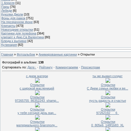
1 Апреля
[11]
Пары
[76]
Лебеди
[6]
Куколки Джоли
[10]
Фоны для рамок
[751]
На прозрачном фоне
[63]
Клипарты
[473]
Новогодние открытки
[51]
Картинки для телефона
[364]
клипарт к Дню.Св.Валентина
[80]
Блюда к выпивке
[42]
Кулинария
[82]
Главная
»
Фотоальбом
»
Анимированные картинки
» Открытки
Фотографий в альбоме
:
138
Сортировать по
:
Дате
·
Рейтингу
·
Комментариям
·
Просмотрам
с днем матери
ты же выжил солдат
Открытки
Открытки
с широкой масленицей
С Днем семьи,любви и ве...
Открытки
Открытки
97265755_86352243_shamp...
пусть радость и счастье
Открытки
Открытки
у тебя сегодня день вар...
97262192___6_
Открытки
Открытки
материального благополу...
0_805e6_148f1b83_XL