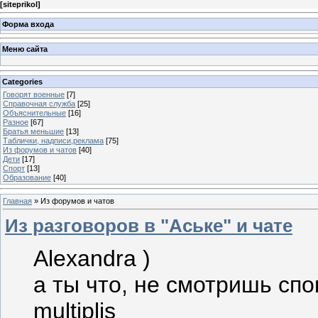
[
siteprikol
]
Форма входа
Меню сайта
Categories
Говорят военные
[7]
Справочная служба
[25]
Объяснительные
[16]
Разное
[67]
Братья меньшие
[13]
Таблички, надписи,реклама
[75]
Из форумов и чатов
[40]
Дети
[17]
Спорт
[13]
Образование
[40]
Главная
»
Из форумов и чатов
Из разговоров в "Аське" и чате
Alexandra )
а ты что, не смотришь сп
multiplis