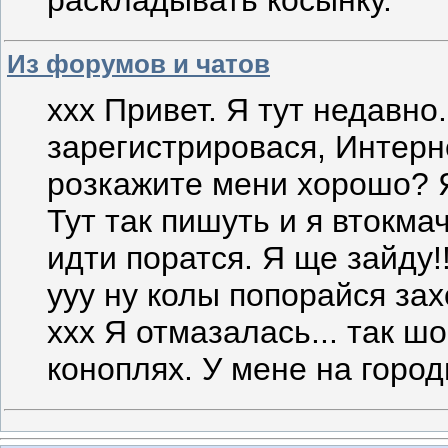
раскладывать косынку.
Из форумов и чатов
ххх Привет. Я тут недавно
зарегистрировася, Интерн
розкажите мени хорошо? Як
Тут так пишуть и я втокма
идти поратся. Я ще зайду!!
ууу ну колы попорайся за
ххх Я отмазалась... так шо
коноплях. У мене на город